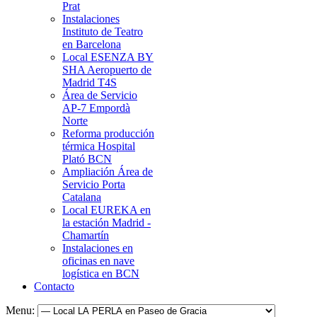
Prat
Instalaciones
Instituto de Teatro
en Barcelona
Local ESENZA BY
SHA Aeropuerto de
Madrid T4S
Área de Servicio
AP-7 Empordà
Norte
Reforma producción
térmica Hospital
Plató BCN
Ampliación Área de
Servicio Porta
Catalana
Local EUREKA en
la estación Madrid -
Chamartín
Instalaciones en
oficinas en nave
logística en BCN
Contacto
Menu: