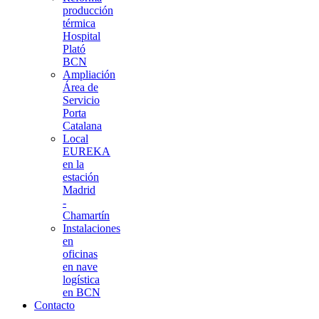
producción
térmica
Hospital
Plató
BCN
Ampliación
Área de
Servicio
Porta
Catalana
Local
EUREKA
en la
estación
Madrid
-
Chamartín
Instalaciones
en
oficinas
en nave
logística
en BCN
Contacto