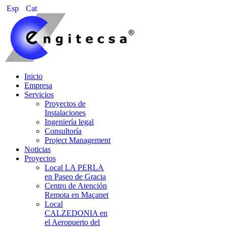
Esp
Cat
Inicio
Empresa
Servicios
Proyectos de
Instalaciones
Ingeniería legal
Consultoría
Project Management
Noticias
Proyectos
Local LA PERLA
en Paseo de Gracia
Centro de Atención
Remota en Maçanet
Local
CALZEDONIA en
el Aeropuerto del