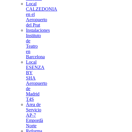
Local
CALZEDONIA
en el
Aeropuerto
del Prat
Instalaciones
Instituto
de
Teatro
en
Barcelona
Local
ESENZA
BY
SHA
Aeropuerto
de
Madrid
T4S
Área de
Servicio
AP-7
Empordà
Norte
Reforma